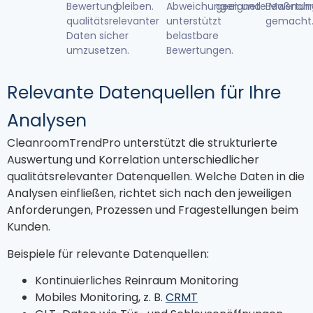
Bewertung
bleiben.
Abweichungen und
geeignete Maßnah
Bewertun
qualitätsrelevanter
unterstützt
gemacht
Daten sicher
belastbare
umzusetzen.
Bewertungen.
Relevante Datenquellen für Ihre
Analysen
CleanroomTrendPro unterstützt die strukturierte
Auswertung und Korrelation unterschiedlicher
qualitätsrelevanter Datenquellen. Welche Daten in die
Analysen einfließen, richtet sich nach den jeweiligen
Anforderungen, Prozessen und Fragestellungen beim
Kunden.
Beispiele für relevante Datenquellen:
Kontinuierliches Reinraum Monitoring
Mobiles Monitoring, z. B.
CRMT