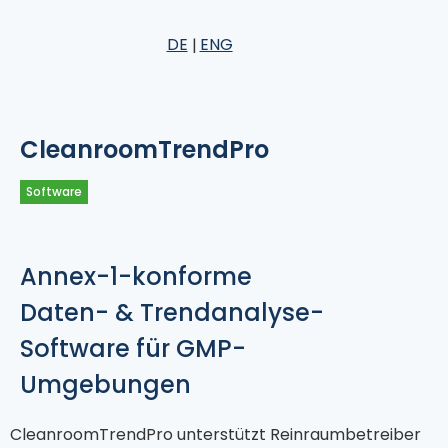
DE
ENG
CleanroomTrendPro
Software
Annex-1-konforme
Daten- & Trendanalyse-
Software für GMP-
Umgebungen
CleanroomTrendPro unterstützt Reinraumbetreiber